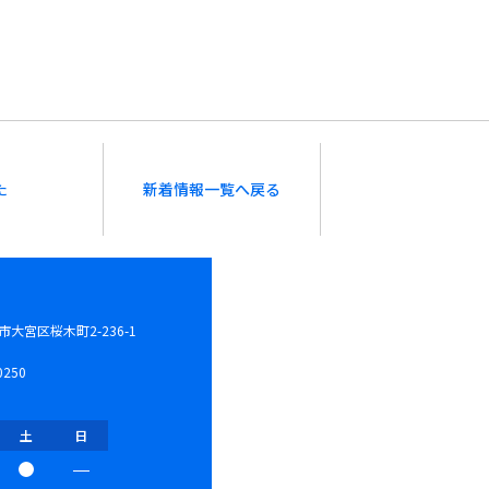
た
新着情報一覧へ戻る
大宮区桜木町2-236-1
0250
土
日