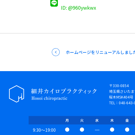
ID: @960ywkwx
ホームページをリニューアルしまし
〒330-0854
埼玉県さいたま市
桜木MSK404号
TEL：048-643-
月
火
水
木
金
9:30～19:00