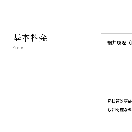
基本料金
細井康隆（
Price
脊柱管狭窄症
もに明確な料