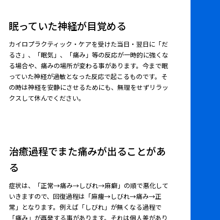
眠っていた神経が目覚める
カイロプラクティック・ケアを受けた当日・翌日に「だ
るさ」、「眠気」、「痛み」等の反応が一時的に強くな
る場合や、痛みの場所が変わる事があります。今まで眠
っていた神経が過敏となった反応で起こるものです。そ
の時は神経を安静にさせるためにも、無理をせずリラッ
クスして休んでください。
治癒過程でまた痛みが出ることがあ
る
症状は、「正常→痛み→しびれ→麻癖」の順で悪化して
いきますので、回復過程は「麻痩→しびれ→痛み→正
常」となります。例えば「しびれ」が無くなる過程で
「痛み」が再発する事があります。それは個人差があり