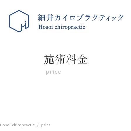
施術料金
price
Hosoi chiropractic
/
price