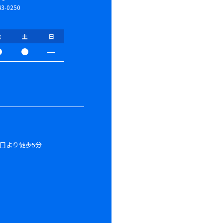
3-0250
金
土
日
西口より徒歩5分