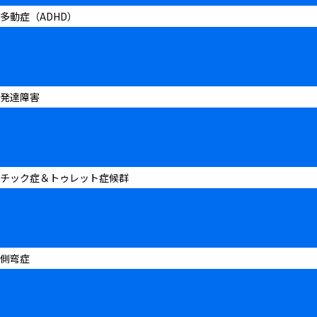
多動症（ADHD）
発達障害
チック症＆トゥレット症候群
側弯症