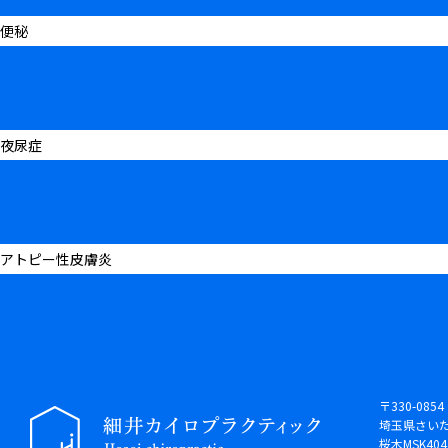
便秘
夜尿症
アトピー性皮膚炎
〒330-0854
埼玉県さいた
桜木MSK40