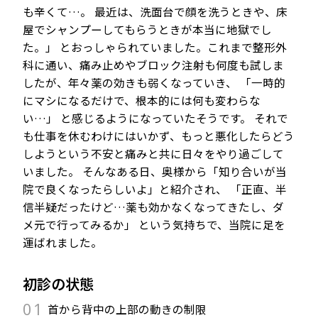
も辛くて
…
。 最近は、洗面台で顔を洗うときや、床
屋でシャンプーしてもらうときが本当に地獄でし
た。」 とおっしゃられていました。これまで整形外
科に通い、痛み止めやブロック注射も何度も試しま
したが、年々薬の効きも弱くなっていき、 「一時的
にマシになるだけで、根本的には何も変わらな
い
…
」 と感じるようになっていたそうです。 それで
も仕事を休むわけにはいかず、もっと悪化したらどう
しようという不安と痛みと共に日々をやり過ごして
いました。 そんなある日、奥様から「知り合いが当
院で良くなったらしいよ」と紹介され、 「正直、半
信半疑だったけど
…
薬も効かなくなってきたし、ダ
メ元で行ってみるか」 という気持ちで、当院に足を
運ばれました。
初診の状態
01
首から背中の上部の動きの制限