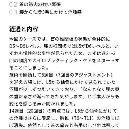
02
首の筋肉の強い緊張
03
腰から仙骨3番にかけて浮腫感
経過と内容
今回のケースでは、首の椎間板の状態が全体的に
D5〜D6レベル、腰の椎間板ではL5がD6レベルと、い
ずれも慢性的な変性が見られたため、まずは週2〜3
回の頻度でカイロプラクティック・ケアをスタートす
ることにしました。
施術を開始して5週目（7回目のアジャストメント）
を迎える頃には、L5から仙骨にかけて見られていた
浮腫が少しずつ引いてきており、「なんとなく腰の奥
の重だるさが減ってきた気がします」とご本人からも
変化を感じる声が聞かれました。
14週目（20回目）の時点では、L5から仙骨にかけて
の浮腫はさらに限局し、胸椎（T6〜T11）の浮腫もほ
ぼ消失。依然として首の痛みと右手のしびれは残って