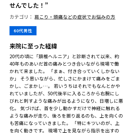
せんでした！”
カテゴリ：
肩こり・頭痛などの症状でお悩みの方
60代男性
来院に至った経緯
20
代の頃に「頚椎ヘルニア」と診断されて以来、約
40
年ものあいだ首の痛みとつき合いながら現場で働
かれて来ました。 「まぁ、付き合っていくしかない
か」 そう思いながら、忙しさにかまけて痛みをごま
かし、ごまかし
…
。 若いうちはそれでもなんとかや
れていましたが、
50
代後半に入るころから右腕にし
びれと刺すような痛みが出るようになり、日増しに悪
化。 気づけば、首を少し動かすだけで神経に触れる
ような痛みが走り、後ろを振り返るのも、上を向くの
も苦痛になっていきました。 「特にキツいのが、上
を向く動きです。 現場で上を見ながら指示を出すの