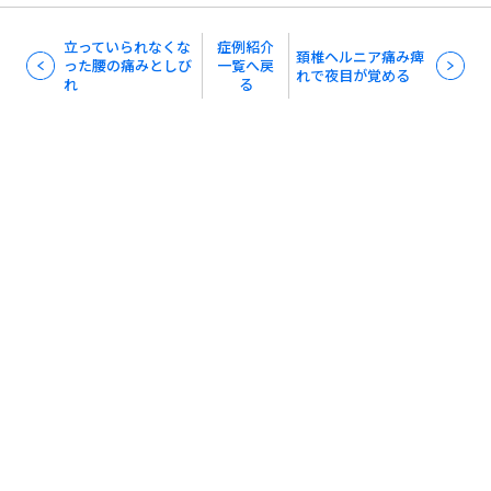
立っていられなくな
症例紹介
頚椎ヘルニア痛み痺
った腰の痛みとしび
一覧へ戻
れで夜目が覚める
れ
る