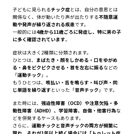
子どもに見られる
チック症
とは、自分の意思とは
関係なく、体が動いたり声が出たりする
不随意運
動や発声が繰り返される疾患
です。
一般的には
4歳から11歳ごろに発症し、特に男の子
に多く確認されています
。
症状は大きく2種類に分類されます。
ひとつは、
まばたき・顔をしかめる・口をゆがめ
る・鼻をピクピクさせる・首を左右に振る
などの
「
運動チック
」。
もうひとつは、
咳払い・舌を鳴らす・叫び声・同
じ単語を繰り返す
といった「
音声チック
」です。
また時には、
強迫性障害（OCD）や注意欠陥・多
動性障害（ADHD）、学習障害、自傷・他害行為
な
どを併発するケースもあります。
さらに、
運動チックと音声チックの両方が頻繁に
現れ、それが1年以上続く場合には「トゥレット症